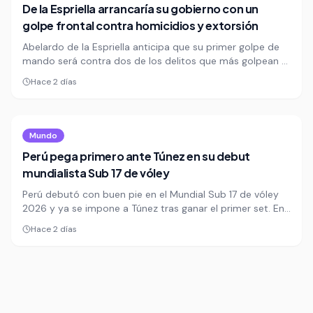
De la Espriella arrancaría su gobierno con un
golpe frontal contra homicidios y extorsión
Abelardo de la Espriella anticipa que su primer golpe de
mando será contra dos de los delitos que más golpean a
las ciudades: homicidios y extorsión. La medida se
Hace 2 días
formalizaría por decreto apenas reciba la banda
presidencial el 7 de agosto.
Mundo
Perú pega primero ante Túnez en su debut
mundialista Sub 17 de vóley
Perú debutó con buen pie en el Mundial Sub 17 de vóley
2026 y ya se impone a Túnez tras ganar el primer set. En
el segundo parcial, la selección juvenil busca consolidar
Hace 2 días
una ventaja que puede marcar su estreno en el torneo.