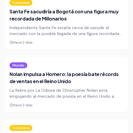
Colombia
Santa Fe sacudiría a Bogotá con una figura muy
recordada de Millonarios
Independiente Santa Fe estaría cerca de sacudir el
mercado con la posible llegada de una figura recordada
de Millonarios, en una operación que golpearía de frente a
Hace 2 días
su rival capitalino. La movida repetiría una fórmula que ya
dejó heridas en 2024, cuando un excanterano azul
terminó reforzando al club cardenal.
Mundo
Nolan impulsa a Homero: la poesía bate récords
de ventas en el Reino Unido
La fiebre por La Odisea de Christopher Nolan está
empujando al mercado de poesía en el Reino Unido a
niveles inéditos. En las primeras 30 semanas de 2026, el
Hace 2 días
sector ya supera las £8 millones, un salto de 13,3% frente
al año anterior.
Colombia