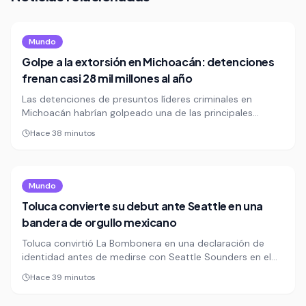
Mundo
Golpe a la extorsión en Michoacán: detenciones
frenan casi 28 mil millones al año
Las detenciones de presuntos líderes criminales en
Michoacán habrían golpeado una de las principales
fuentes de financiamiento del crimen: la extorsión. La FGE
Hace 38 minutos
reportó capturas que, según sus cálculos, frenaron casi
28 mil millones de pesos al año.
Mundo
Toluca convierte su debut ante Seattle en una
bandera de orgullo mexicano
Toluca convirtió La Bombonera en una declaración de
identidad antes de medirse con Seattle Sounders en el
arranque de la Leagues Cup en México. El tifo exhibido
Hace 39 minutos
por la afición roja elevó el partido más allá del marcador:
fue un recordatorio de que el torneo también se juega en