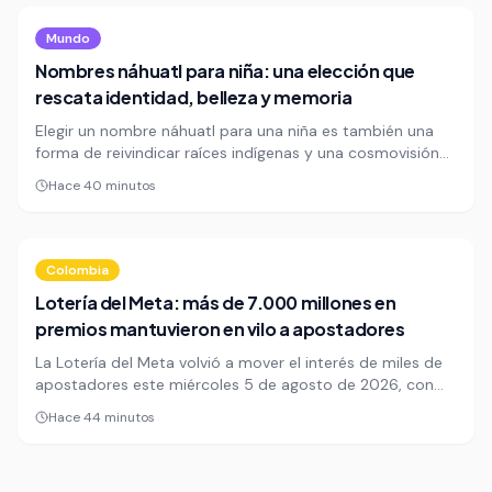
la tribuna.
Mundo
Nombres náhuatl para niña: una elección que
rescata identidad, belleza y memoria
Elegir un nombre náhuatl para una niña es también una
forma de reivindicar raíces indígenas y una cosmovisión
ligada a la naturaleza. Detrás de cada nombre hay
Hace 40 minutos
historia, identidad y una carga simbólica que hoy gana
terreno entre familias que buscan algo más que
originalidad.
Colombia
Lotería del Meta: más de 7.000 millones en
premios mantuvieron en vilo a apostadores
La Lotería del Meta volvió a mover el interés de miles de
apostadores este miércoles 5 de agosto de 2026, con
una bolsa superior a los 7.000 millones de pesos
Hace 44 minutos
repartida en más de 40 premios principales. El sorteo
mantiene viva la expectativa en una región donde la
suerte también significa una inyección económica para el