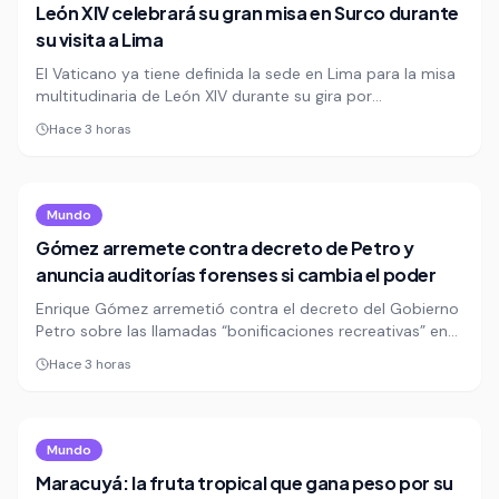
León XIV celebrará su gran misa en Surco durante
su visita a Lima
El Vaticano ya tiene definida la sede en Lima para la misa
multitudinaria de León XIV durante su gira por
Sudamérica. La elección de Surco confirma que Perú será
Hace 3 horas
uno de los puntos más visibles del recorrido papal y
anticipa una convocatoria masiva.
Mundo
Gómez arremete contra decreto de Petro y
anuncia auditorías forenses si cambia el poder
Enrique Gómez arremetió contra el decreto del Gobierno
Petro sobre las llamadas “bonificaciones recreativas” en
la Procuraduría y lo vinculó con un supuesto reparto de
Hace 3 horas
favores. Además, anticipó que, si llega un Gobierno De la
Espriella, habrá auditorías forenses para revisar ese
movimiento.
Mundo
Maracuyá: la fruta tropical que gana peso por su