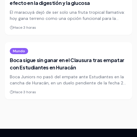
efecto en la digestión y la glucosa
El maracuyá dejó de ser solo una fruta tropical llamativa:
hoy gana terreno como una opción funcional para la
digestión y el control metabólico. Con pocas calorías y
Hace 3 horas
baja carga glucémica, se perfila como un alimento útil en
dietas que buscan salud intestinal sin disparar el azúcar.
Mundo
Boca sigue sin ganar en el Clausura tras empatar
con Estudiantes en Huracán
Boca Juniors no pasó del empate ante Estudiantes en la
cancha de Huracán, en un duelo pendiente de la fecha 2
del Torneo Clausura. El equipo de Arruabarrena sigue sin
Hace 3 horas
conseguir su primer triunfo en el certamen, en un
arranque que deja más dudas que certezas.