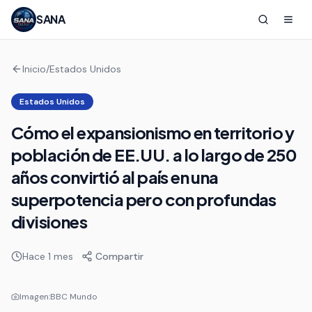
SANA
Inicio
/
Estados Unidos
Estados Unidos
Cómo el expansionismo en territorio y
población de EE.UU. a lo largo de 250
años convirtió al país en una
superpotencia pero con profundas
divisiones
Hace 1 mes
Compartir
Imagen:
BBC Mundo