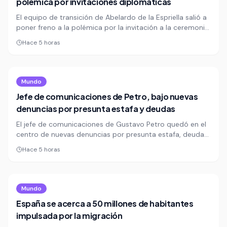
polémica por invitaciones diplomáticas
El equipo de transición de Abelardo de la Espriella salió a
poner freno a la polémica por la invitación a la ceremonia
de posesión y aclaró que la convocatoria al cuerpo
Hace 5 horas
diplomático respondió a criterios formales. La explicación
buscó cerrar la discusión sobre la presencia de 11 países
europeos en el acto.
Mundo
Jefe de comunicaciones de Petro, bajo nuevas
denuncias por presunta estafa y deudas
El jefe de comunicaciones de Gustavo Petro quedó en el
centro de nuevas denuncias por presunta estafa, deudas
y promesas incumplidas en México y Colombia. Una
Hace 5 horas
investigación reunió testimonios, documentos y chats de
cuatro personas que dicen haber quedado afectadas
económicamente.
Mundo
España se acerca a 50 millones de habitantes
impulsada por la migración