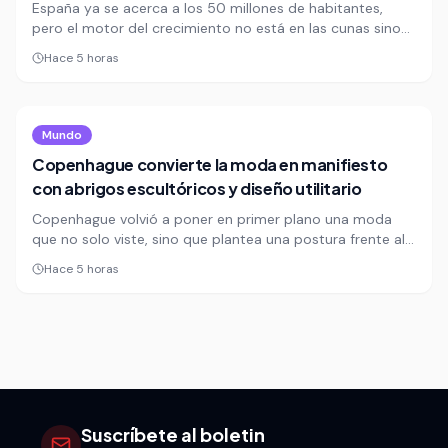
España ya se acerca a los 50 millones de habitantes,
pero el motor del crecimiento no está en las cunas sino
en la llegada de migrantes. Colombianos, venezolanos y
Hace 5 horas
marroquíes encabezan el saldo migratorio que está
reconfigurando la demografía del país.
Mundo
Copenhague convierte la moda en manifiesto
con abrigos escultóricos y diseño utilitario
Copenhague volvió a poner en primer plano una moda
que no solo viste, sino que plantea una postura frente al
presente. La Semana de la Moda danesa exhibe abrigos
Hace 5 horas
arquitectónicos, siluetas deconstruidas y una apuesta
visual que confirma el ascenso de la capital nórdica como
laboratorio creativo global.
Suscríbete al boletin