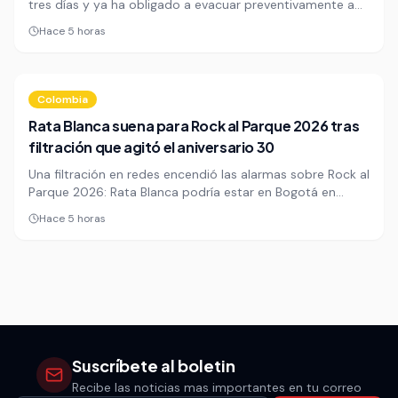
tres días y ya ha obligado a evacuar preventivamente a
467 personas en Huelva. El dispositivo refuerza la defensa
Hace 5 horas
nocturna con fuego técnico, maquinaria pesada y más de
600 efectivos.
Colombia
Rata Blanca suena para Rock al Parque 2026 tras
filtración que agitó el aniversario 30
Una filtración en redes encendió las alarmas sobre Rock al
Parque 2026: Rata Blanca podría estar en Bogotá en
octubre, justo cuando el festival cumple 30 años. La
Hace 5 horas
posible visita reaviva la expectativa por un cartel que aún
no se anuncia completo.
Suscríbete al boletin
Recibe las noticias mas importantes en tu correo