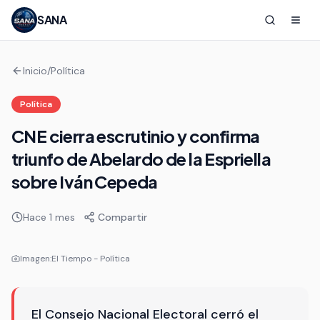
SANA
Inicio
/
Política
Política
CNE cierra escrutinio y confirma
triunfo de Abelardo de la Espriella
sobre Iván Cepeda
Hace 1 mes
Compartir
Imagen:
El Tiempo - Política
El Consejo Nacional Electoral cerró el