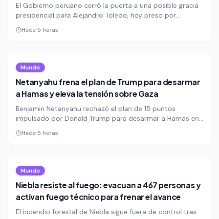
El Gobierno peruano cerró la puerta a una posible gracia
presidencial para Alejandro Toledo, hoy preso por
corrupción, al señalar que no existen condiciones para
Hace 5 horas
pensar en un indulto. La decisión, según el ministro de
Justicia, dependería solo de una prueba médica seria que
demostrara un cuadro de salud realmente grave.
Mundo
Netanyahu frena el plan de Trump para desarmar
a Hamas y eleva la tensión sobre Gaza
Benjamin Netanyahu rechazó el plan de 15 puntos
impulsado por Donald Trump para desarmar a Hamas en
Gaza y dejó claro que no habrá retirada militar israelí sin
Hace 5 horas
la eliminación total de la capacidad armada del grupo. La
discusión abre una nueva tensión sobre el futuro de la
ofensiva, la seguridad de Israel y el destino civil de la
Franja.
Mundo
Niebla resiste al fuego: evacuan a 467 personas y
activan fuego técnico para frenar el avance
El incendio forestal de Niebla sigue fuera de control tras