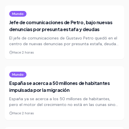
buscó cerrar la discusión sobre la presencia de 11 países
europeos en el acto.
Mundo
Jefe de comunicaciones de Petro, bajo nuevas
denuncias por presunta estafa y deudas
El jefe de comunicaciones de Gustavo Petro quedó en el
centro de nuevas denuncias por presunta estafa, deudas
y promesas incumplidas en México y Colombia. Una
Hace 2 horas
investigación reunió testimonios, documentos y chats de
cuatro personas que dicen haber quedado afectadas
económicamente.
Mundo
España se acerca a 50 millones de habitantes
impulsada por la migración
España ya se acerca a los 50 millones de habitantes,
pero el motor del crecimiento no está en las cunas sino
en la llegada de migrantes. Colombianos, venezolanos y
Hace 2 horas
marroquíes encabezan el saldo migratorio que está
reconfigurando la demografía del país.