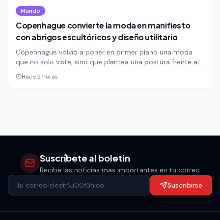
Mundo
Copenhague convierte la moda en manifiesto
con abrigos escultóricos y diseño utilitario
Copenhague volvió a poner en primer plano una moda
que no solo viste, sino que plantea una postura frente al
presente. La Semana de la Moda danesa exhibe abrigos
Hace 2 horas
arquitectónicos, siluetas deconstruidas y una apuesta
visual que confirma el ascenso de la capital nórdica como
laboratorio creativo global.
Suscríbete al boletin
Recibe las noticias mas importantes en tu correo
Suscribirse