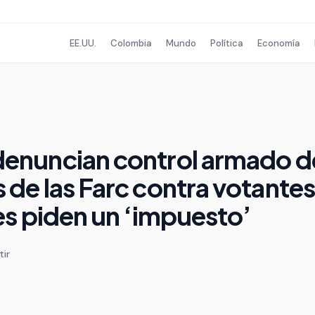
EE.UU.
Colombia
Mundo
Política
Economía
denuncian control armado de
 de las Farc contra votantes
les piden un ‘impuesto’
ir