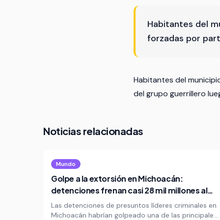
Habitantes del m
forzadas por part
Habitantes del municip
del grupo guerrillero lu
Noticias relacionadas
Mundo
Golpe a la extorsión en Michoacán:
detenciones frenan casi 28 mil millones al
año
Las detenciones de presuntos líderes criminales en
Michoacán habrían golpeado una de las principales