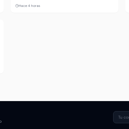
Sounders en el arranque de la Leagues Cup en
Hace 4 horas
México. El tifo exhibido por la afición roja elevó el
partido más allá del marcador: fue un recordatorio
de que el torneo también se juega en la tribuna.
o