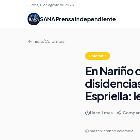
Jueves, 6 de agosto de 2026
SANA
Prensa Independiente
Inicio
/
Colombia
Colombia
En Nariño 
disidencias
Espriella: 
Hace 1 mes
Compart
Imagen:
infobae colombia