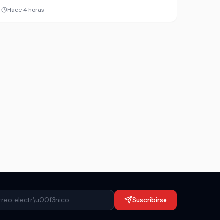
cosmovisión ligada a la naturaleza. Detrás de cada
Hace 4 horas
nombre hay historia, identidad y una carga
simbólica que hoy gana terreno entre familias que
buscan algo más que originalidad.
Suscribirse