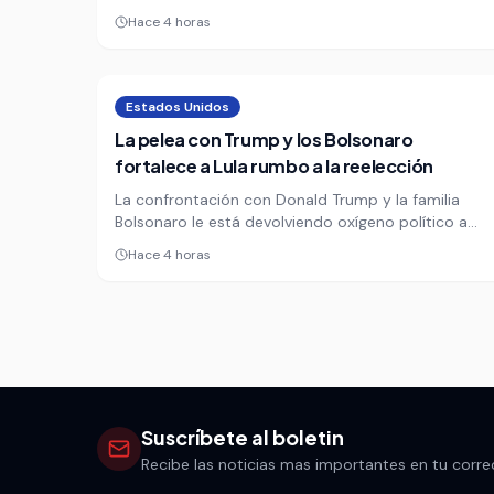
fuentes de financiamiento del crimen: la extorsión.
Hace 4 horas
La FGE reportó capturas que, según sus cálculos,
frenaron casi 28 mil millones de pesos al año.
Estados Unidos
La pelea con Trump y los Bolsonaro
fortalece a Lula rumbo a la reelección
La confrontación con Donald Trump y la familia
Bolsonaro le está devolviendo oxígeno político a
Luiz Inácio Lula da Silva. La injerencia externa, lejos
Hace 4 horas
de debilitarlo, alimenta su narrativa soberanista de
cara a una elección que ya empieza a calentarse
en Brasil.
Suscríbete al boletin
Recibe las noticias mas importantes en tu corre