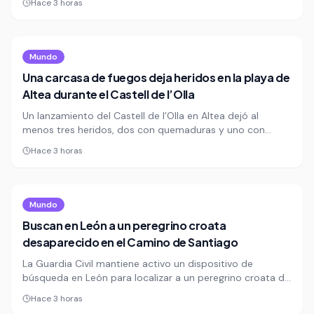
Hace 3 horas
fraternidad y el rechazo frontal al terrorismo. La cita
congregó asistentes de más de 100 países en un
contexto de persecución creciente contra esta minoría
religiosa.
Mundo
Una carcasa de fuegos deja heridos en la playa de
Altea durante el Castell de l’Olla
Un lanzamiento del Castell de l’Olla en Altea dejó al
menos tres heridos, dos con quemaduras y uno con
contusiones, tras el impacto de una carcasa en la playa.
Hace 3 horas
El accidente reabre el debate sobre la seguridad en los
espectáculos pirotécnicos masivos.
Mundo
Buscan en León a un peregrino croata
desaparecido en el Camino de Santiago
La Guardia Civil mantiene activo un dispositivo de
búsqueda en León para localizar a un peregrino croata de
42 años desaparecido en el Camino de Santiago. Su
Hace 3 horas
esposa dio la alerta tras perder contacto con él durante