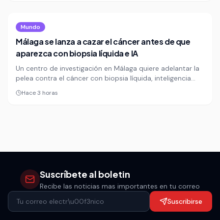
la etapa entre Astorga y Foncebadón.
Mundo
Málaga se lanza a cazar el cáncer antes de que
aparezca con biopsia líquida e IA
Un centro de investigación en Málaga quiere adelantar la
pelea contra el cáncer con biopsia líquida, inteligencia
artificial y medicina de precisión. Su apuesta se centra en
Hace 3 horas
detectar tumores antes de que den la cara,
especialmente los más letales y sin cribado efectivo.
Suscríbete al boletin
Recibe las noticias mas importantes en tu correo
Suscribirse