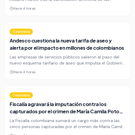
elecciones en Nicaragua. Pero la ofensiva regional nació
Hace 4 horas
con una grieta: Brasil la consideró prematura y enfrió el
impulso diplomático.
Colombia
Andesco cuestiona la nueva tarifa de aseo y
alerta por el impacto en millones de colombianos
Las empresas de servicios públicos salieron al paso del
nuevo esquema tarifario de aseo que impulsa el Gobierno
Petro y advirtieron que sus efectos podrían extenderse
Hace 4 horas
por años sobre millones de usuarios. Andesco cuestionó
el criterio técnico del proceso y pidió más transparencia.
Colombia
Fiscalía agravará la imputación contra los
capturados por el crimen de María Camila Potosí
en Cali
La Fiscalía colombiana sumará un cargo más contra las
cinco personas capturadas por el crimen de María Camila
Potosí en Cali, luego del hallazgo de la bebé Alahia. El