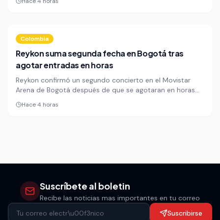
Hace 4 horas
caso agrava la dimensión del asesinato y abre un nuevo
frente judicial para los detenidos.
Colombia
Reykon suma segunda fecha en Bogotá tras
agotar entradas en horas
Reykon confirmó un segundo concierto en el Movistar
Arena de Bogotá después de que se agotaran en horas
las entradas para su regreso del 7 de noviembre. La
Hace 4 horas
respuesta del público muestra que el reguetón local sigue
teniendo poder de convocatoria en la capital.
Suscríbete al boletin
Recibe las noticias mas importantes en tu correo
Suscribirse