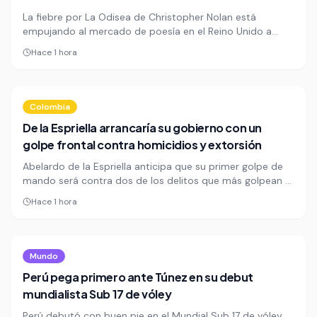
La fiebre por La Odisea de Christopher Nolan está
empujando al mercado de poesía en el Reino Unido a
niveles inéditos. En las primeras 30 semanas de 2026, el
Hace 1 hora
sector ya supera las £8 millones, un salto de 13,3% frente
al año anterior.
Colombia
De la Espriella arrancaría su gobierno con un
golpe frontal contra homicidios y extorsión
Abelardo de la Espriella anticipa que su primer golpe de
mando será contra dos de los delitos que más golpean a
las ciudades: homicidios y extorsión. La medida se
Hace 1 hora
formalizaría por decreto apenas reciba la banda
presidencial el 7 de agosto.
Mundo
Perú pega primero ante Túnez en su debut
mundialista Sub 17 de vóley
Perú debutó con buen pie en el Mundial Sub 17 de vóley