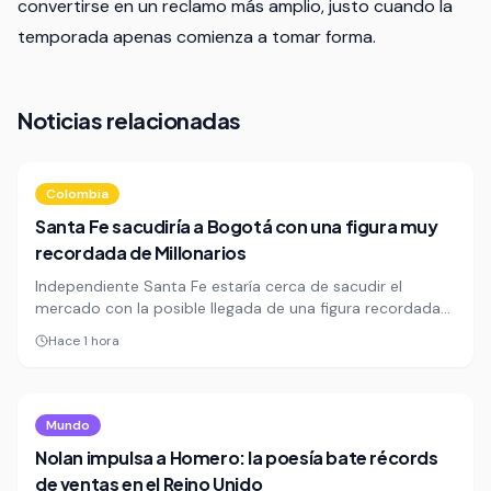
convertirse en un reclamo más amplio, justo cuando la
temporada apenas comienza a tomar forma.
Noticias relacionadas
Colombia
Santa Fe sacudiría a Bogotá con una figura muy
recordada de Millonarios
Independiente Santa Fe estaría cerca de sacudir el
mercado con la posible llegada de una figura recordada
de Millonarios, en una operación que golpearía de frente a
Hace 1 hora
su rival capitalino. La movida repetiría una fórmula que ya
dejó heridas en 2024, cuando un excanterano azul
terminó reforzando al club cardenal.
Mundo
Nolan impulsa a Homero: la poesía bate récords
de ventas en el Reino Unido