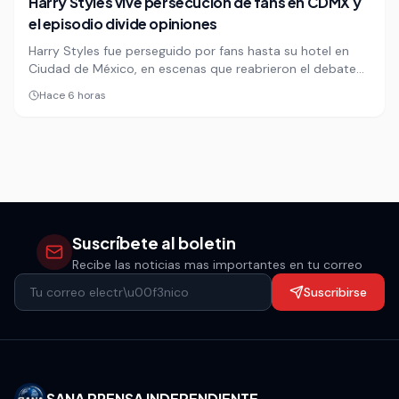
Harry Styles vive persecución de fans en CDMX y
el episodio divide opiniones
Harry Styles fue perseguido por fans hasta su hotel en
Ciudad de México, en escenas que reabrieron el debate
sobre los límites entre la euforia y el acoso a las
Hace 6 horas
celebridades. El episodio dividió opiniones en redes y
volvió a poner bajo la lupa la seguridad de los artistas en
espacios públicos.
Suscríbete al boletin
Recibe las noticias mas importantes en tu correo
Suscribirse
SANA PRENSA INDEPENDIENTE