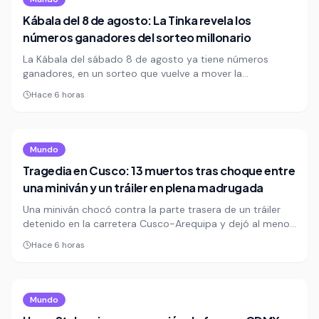
Kábala del 8 de agosto: La Tinka revela los
números ganadores del sorteo millonario
La Kábala del sábado 8 de agosto ya tiene números
ganadores, en un sorteo que vuelve a mover la
expectativa de miles de apostadores en Perú. La Tinka
Hace 6 horas
confirmó los resultados del juego millonario, una cita
semanal que mezcla azar, ilusión y la promesa de un
premio que puede cambiar vidas.
Mundo
Tragedia en Cusco: 13 muertos tras choque entre
una miniván y un tráiler en plena madrugada
Una miniván chocó contra la parte trasera de un tráiler
detenido en la carretera Cusco-Arequipa y dejó al menos
13 muertos y 4 heridos. El caso vuelve a exponer la
Hace 6 horas
precariedad vial y la alta letalidad del tránsito en Perú.
Mundo