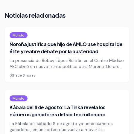
Noticias relacionadas
Mundo
Noroña justifica que hijo de AMLO use hospital de
élite y reabre debate por la austeridad
La presencia de Bobby López Beltrán en el Centro Médico
ABC abrió un nuevo frente político para Morena. Gerardo
Fernández Noroña salió a defenderlo y minimizó el costo
Hace 3 horas
de atenderse en un hospital privado de élite.
Mundo
Kábala del 8 de agosto: La Tinka revela los
números ganadores del sorteo millonario
La Kábala del sábado 8 de agosto ya tiene números
ganadores, en un sorteo que vuelve a mover la