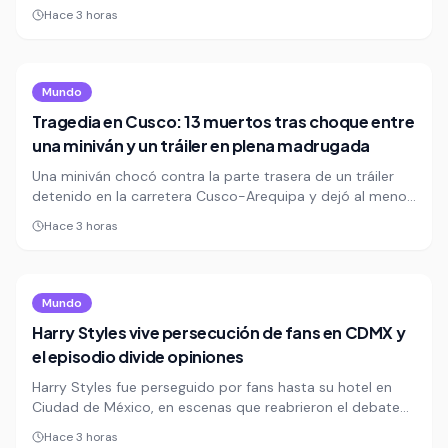
expectativa de miles de apostadores en Perú. La Tinka
Hace 3 horas
confirmó los resultados del juego millonario, una cita
semanal que mezcla azar, ilusión y la promesa de un
premio que puede cambiar vidas.
Mundo
Tragedia en Cusco: 13 muertos tras choque entre
una miniván y un tráiler en plena madrugada
Una miniván chocó contra la parte trasera de un tráiler
detenido en la carretera Cusco-Arequipa y dejó al menos
13 muertos y 4 heridos. El caso vuelve a exponer la
Hace 3 horas
precariedad vial y la alta letalidad del tránsito en Perú.
Mundo
Harry Styles vive persecución de fans en CDMX y
el episodio divide opiniones
Harry Styles fue perseguido por fans hasta su hotel en
Ciudad de México, en escenas que reabrieron el debate
sobre los límites entre la euforia y el acoso a las
Hace 3 horas
celebridades. El episodio dividió opiniones en redes y