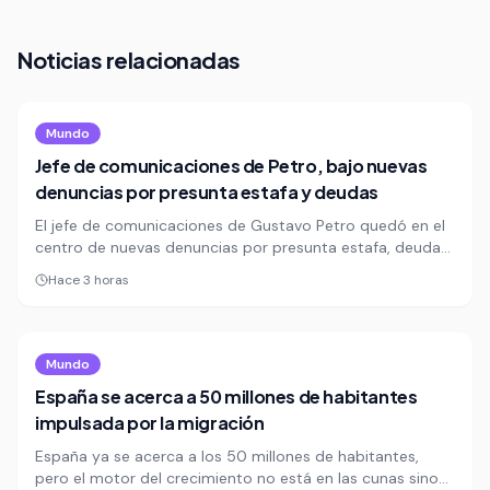
Noticias relacionadas
Mundo
Jefe de comunicaciones de Petro, bajo nuevas
denuncias por presunta estafa y deudas
El jefe de comunicaciones de Gustavo Petro quedó en el
centro de nuevas denuncias por presunta estafa, deudas
y promesas incumplidas en México y Colombia. Una
Hace 3 horas
investigación reunió testimonios, documentos y chats de
cuatro personas que dicen haber quedado afectadas
económicamente.
Mundo
España se acerca a 50 millones de habitantes
impulsada por la migración
España ya se acerca a los 50 millones de habitantes,
pero el motor del crecimiento no está en las cunas sino