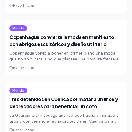
en la llegada de migrantes. Colombianos, venezolanos y
Hace 3 horas
marroquíes encabezan el saldo migratorio que está
reconfigurando la demografía del país.
Mundo
Copenhague convierte la moda en manifiesto
con abrigos escultóricos y diseño utilitario
Copenhague volvió a poner en primer plano una moda
que no solo viste, sino que plantea una postura frente al
presente. La Semana de la Moda danesa exhibe abrigos
Hace 3 horas
arquitectónicos, siluetas deconstruidas y una apuesta
visual que confirma el ascenso de la capital nórdica como
laboratorio creativo global.
Mundo
Tres detenidos en Cuenca por matar a un lince y
depredadores para beneficiar un coto
La Guardia Civil investiga una red que habría eliminado a
tiros y con veneno a fauna protegida en Cuenca para
favorecer un coto de caza. Entre los hallazgos hay restos
Hace 3 horas