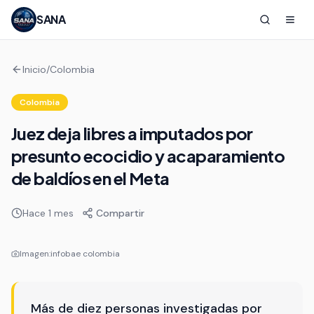
SANA
Inicio
/
Colombia
Colombia
Juez deja libres a imputados por
presunto ecocidio y acaparamiento
de baldíos en el Meta
Hace 1 mes
Compartir
Imagen:
infobae colombia
Más de diez personas investigadas por