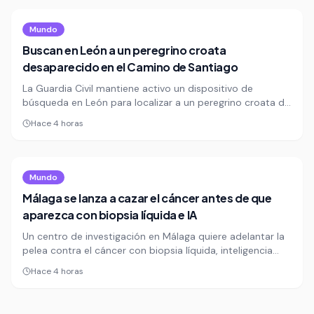
Mundo
Buscan en León a un peregrino croata
desaparecido en el Camino de Santiago
La Guardia Civil mantiene activo un dispositivo de
búsqueda en León para localizar a un peregrino croata de
42 años desaparecido en el Camino de Santiago. Su
Hace 4 horas
esposa dio la alerta tras perder contacto con él durante
la etapa entre Astorga y Foncebadón.
Mundo
Málaga se lanza a cazar el cáncer antes de que
aparezca con biopsia líquida e IA
Un centro de investigación en Málaga quiere adelantar la
pelea contra el cáncer con biopsia líquida, inteligencia
artificial y medicina de precisión. Su apuesta se centra en
Hace 4 horas
detectar tumores antes de que den la cara,
especialmente los más letales y sin cribado efectivo.