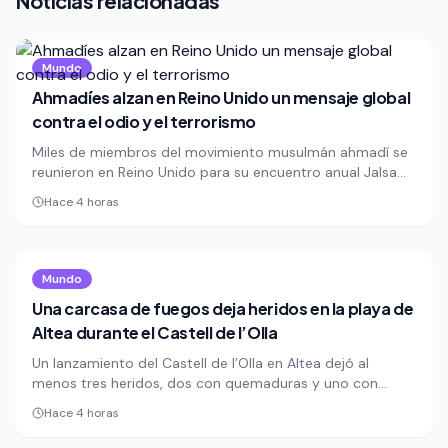
Noticias relacionadas
Mundo
Ahmadíes alzan en Reino Unido un mensaje global
contra el odio y el terrorismo
Miles de miembros del movimiento musulmán ahmadí se
reunieron en Reino Unido para su encuentro anual Jalsa
Salana, un evento marcado por llamados a la paz, la
Hace 4 horas
fraternidad y el rechazo frontal al terrorismo. La cita
congregó asistentes de más de 100 países en un
contexto de persecución creciente contra esta minoría
religiosa.
Mundo
Una carcasa de fuegos deja heridos en la playa de
Altea durante el Castell de l’Olla
Un lanzamiento del Castell de l’Olla en Altea dejó al
menos tres heridos, dos con quemaduras y uno con
contusiones, tras el impacto de una carcasa en la playa.
Hace 4 horas
El accidente reabre el debate sobre la seguridad en los
espectáculos pirotécnicos masivos.