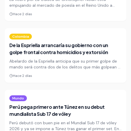
empujando al mercado de poesía en el Reino Unido a
niveles inéditos. En las primeras 30 semanas de 2026, el
Hace 2 días
sector ya supera las £8 millones, un salto de 13,3% frente
al año anterior.
Colombia
De la Espriella arrancaría su gobierno con un
golpe frontal contra homicidios y extorsión
Abelardo de la Espriella anticipa que su primer golpe de
mando será contra dos de los delitos que más golpean a
las ciudades: homicidios y extorsión. La medida se
Hace 2 días
formalizaría por decreto apenas reciba la banda
presidencial el 7 de agosto.
Mundo
Perú pega primero ante Túnez en su debut
mundialista Sub 17 de vóley
Perú debutó con buen pie en el Mundial Sub 17 de vóley
2026 y ya se impone a Túnez tras ganar el primer set. En