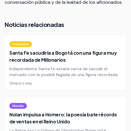
conversación pública y de la lealtad de los aficionados.
Noticias relacionadas
Colombia
Santa Fe sacudiría a Bogotá con una figura muy
recordada de Millonarios
Independiente Santa Fe estaría cerca de sacudir el
mercado con la posible llegada de una figura recordada
de Millonarios, en una operación que golpearía de frente a
Hace 2 días
su rival capitalino. La movida repetiría una fórmula que ya
dejó heridas en 2024, cuando un excanterano azul
terminó reforzando al club cardenal.
Mundo
Nolan impulsa a Homero: la poesía bate récords
de ventas en el Reino Unido
La fiebre por La Odisea de Christopher Nolan está