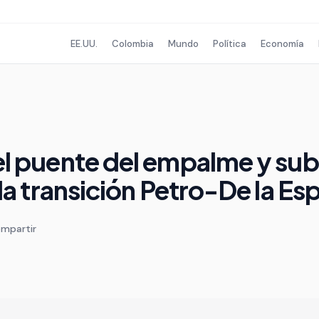
EE.UU.
Colombia
Mundo
Política
Economía
l puente del empalme y sub
la transición Petro-De la Esp
mpartir