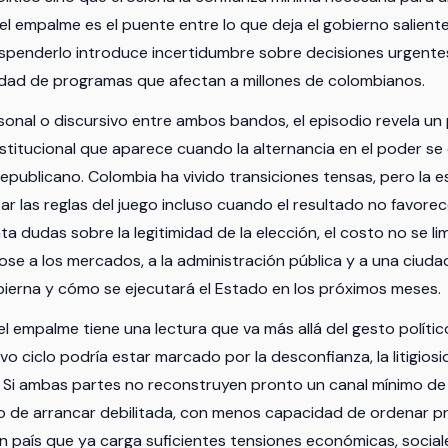
l empalme es el puente entre lo que deja el gobierno saliente 
spenderlo introduce incertidumbre sobre decisiones urgentes
idad de programas que afectan a millones de colombianos.
sonal o discursivo entre ambos bandos, el episodio revela u
 institucional que aparece cuando la alternancia en el poder 
republicano. Colombia ha vivido transiciones tensas, pero la 
ar las reglas del juego incluso cuando el resultado no favorece 
a dudas sobre la legitimidad de la elección, el costo no se limi
dose a los mercados, a la administración pública y a una ciud
ierna y cómo se ejecutará el Estado en los próximos meses.
el empalme tiene una lectura que va más allá del gesto polític
o ciclo podría estar marcado por la desconfianza, la litigiosid
d. Si ambas partes no reconstruyen pronto un canal mínimo de i
sgo de arrancar debilitada, con menos capacidad de ordenar p
un país que ya carga suficientes tensiones económicas, social