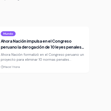
Mundo
Ahora Nación impulsa en el Congreso
peruano la derogación de 10 leyes penales
cuestionadas
Ahora Nación formalizó en el Congreso peruano un
proyecto para eliminar 10 normas penales
aprobadas por la legislatura anterior, entre ellas la
Hace 1 hora
amnistía para policías y militares. La iniciativa
reabre un debate sensible: seguridad pública,
impunidad y el alcance del poder político sobre la
justicia.