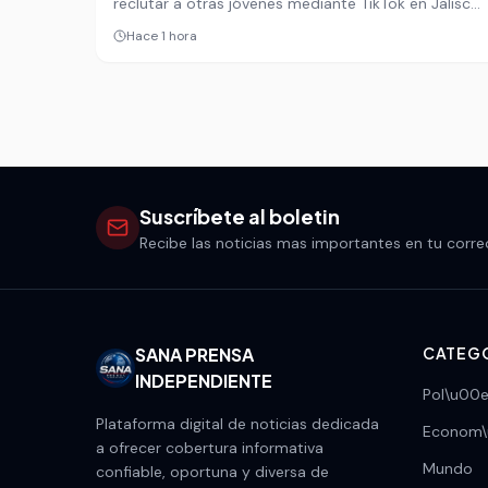
reclutar a otras jóvenes mediante TikTok en Jalisco,
en un caso que expone cómo el crimen organizado
Hace 1 hora
está usando redes sociales para captar víctimas. El
hallazgo ocurrió por casualidad, cuando la menor
pidió hacer una llamada y alertó a la policía.
Suscríbete al boletin
Recibe las noticias mas importantes en tu corre
SANA PRENSA
CATEG
INDEPENDIENTE
Pol\u00e
Plataforma digital de noticias dedicada
Econom
a ofrecer cobertura informativa
Mundo
confiable, oportuna y diversa de