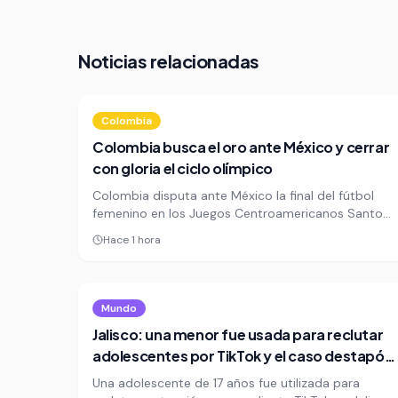
Noticias relacionadas
Colombia
Colombia busca el oro ante México y cerrar
con gloria el ciclo olímpico
Colombia disputa ante México la final del fútbol
femenino en los Juegos Centroamericanos Santo
Domingo 2026 con una meta clara: cerrar el ciclo
Hace 1 hora
olímpico con oro. La Tricolor llega con la presión de
confirmar su crecimiento y dejar atrás la plata de
2014.
Mundo
Jalisco: una menor fue usada para reclutar
adolescentes por TikTok y el caso destapó
una red criminal
Una adolescente de 17 años fue utilizada para