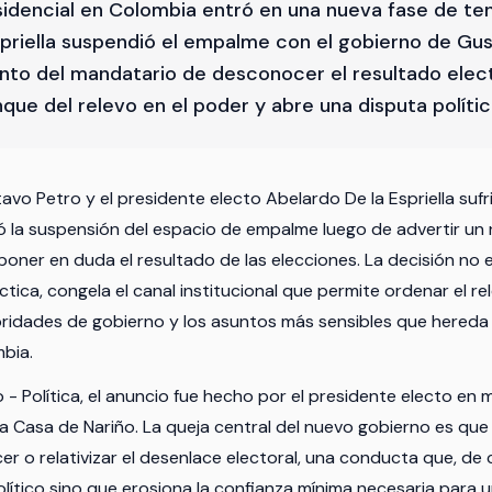
sidencial en Colombia entró en una nueva fase de ten
spriella suspendió el empalme con el gobierno de Gus
nto del mandatario de desconocer el resultado elect
que del relevo en el poder y abre una disputa política
avo Petro y el presidente electo Abelardo De la Espriella sufr
 la suspensión del espacio de empalme luego de advertir un 
poner en duda el resultado de las elecciones. La decisión no 
ctica, congela el canal institucional que permite ordenar el re
oridades de gobierno y los asuntos más sensibles que hereda
bia.
 - Política, el anuncio fue hecho por el presidente electo en
la Casa de Nariño. La queja central del nuevo gobierno es que
r o relativizar el desenlace electoral, una conducta que, de 
olítico sino que erosiona la confianza mínima necesaria para 