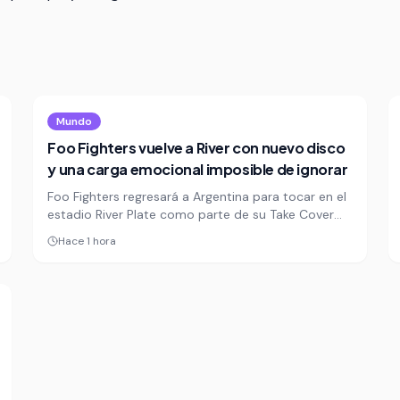
Mundo
Foo Fighters vuelve a River con nuevo disco
y una carga emocional imposible de ignorar
Foo Fighters regresará a Argentina para tocar en el
estadio River Plate como parte de su Take Cover
Tour, una gira que combina tramos acústicos y
Hace 1 hora
pasajes eléctricos. El show llega con el peso
simbólico de su última visita al país, marcada por la
muerte de Taylor Hawkins poco después.