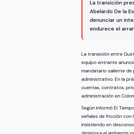
La transición pre
Abelardo De la E
denunciar un inte
endurece el arran
La transición entre Gust
equipo entrante anunció
mandatario saliente de 
administrativo. En la prá
cuentas, contratos, pri
administración en Colom
Según informó El Tiempo
señales de fricción con 
insistiendo en desconoce
deteriora el ambiente p