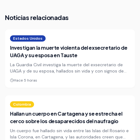
Noticias relacionadas
Estados Unidos
Investigan la muerte violenta del exsecretario de
UAGA y su esposa en Tauste
La Guardia Civil investiga la muerte del exsecretario de
UAGA y de su esposa, hallados sin vida y con signos de
violencia en su vivienda de Tauste, Zaragoza. El hallazgo lo
Hace 5 horas
hicieron familiares de la mujer a primera hora de la noche
de este sábado.
Colombia
Hallan un cuerpo en Cartagena y se estrecha el
cerco sobre los desaparecidos del naufragio
Un cuerpo fue hallado sin vida entre las Islas del Rosario e
Isla Corona, en Cartagena, y las autoridades creen que