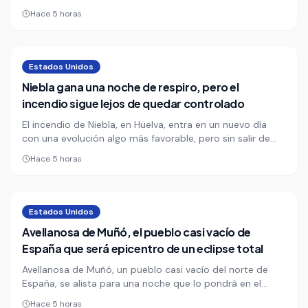
correspondería a uno de los dos tripulantes
Hace 5 horas
desaparecidos tras el naufragio de una embarcación. El
hallazgo reaviva la búsqueda y deja al descubierto la
fragilidad de la navegación en esta zona turística.
Estados Unidos
Niebla gana una noche de respiro, pero el
incendio sigue lejos de quedar controlado
El incendio de Niebla, en Huelva, entra en un nuevo día
con una evolución algo más favorable, pero sin salir de
una zona de riesgo que sigue obligando a mantener el
Hace 5 horas
dispositivo al máximo. La visita de Sara Aagesen al Puesto
de Mando Avanzado confirma que la emergencia
continúa bajo vigilancia estrecha.
Estados Unidos
Avellanosa de Muñó, el pueblo casi vacío de
España que será epicentro de un eclipse total
Avellanosa de Muñó, un pueblo casi vacío del norte de
España, se alista para una noche que lo pondrá en el
mapa mundial. La expectativa no nace de un festival ni de
Hace 5 horas