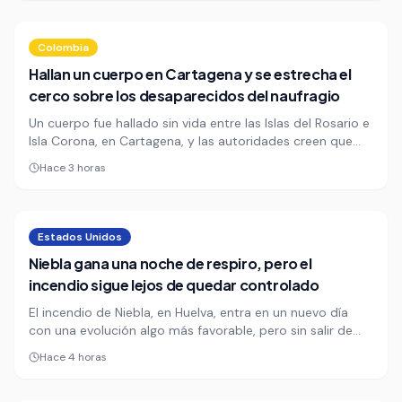
de este sábado.
Colombia
Hallan un cuerpo en Cartagena y se estrecha el
cerco sobre los desaparecidos del naufragio
Un cuerpo fue hallado sin vida entre las Islas del Rosario e
Isla Corona, en Cartagena, y las autoridades creen que
correspondería a uno de los dos tripulantes
Hace 3 horas
desaparecidos tras el naufragio de una embarcación. El
hallazgo reaviva la búsqueda y deja al descubierto la
fragilidad de la navegación en esta zona turística.
Estados Unidos
Niebla gana una noche de respiro, pero el
incendio sigue lejos de quedar controlado
El incendio de Niebla, en Huelva, entra en un nuevo día
con una evolución algo más favorable, pero sin salir de
una zona de riesgo que sigue obligando a mantener el
Hace 4 horas
dispositivo al máximo. La visita de Sara Aagesen al Puesto
de Mando Avanzado confirma que la emergencia