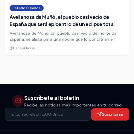
continúa bajo vigilancia estrecha.
Estados Unidos
Avellanosa de Muñó, el pueblo casi vacío de
España que será epicentro de un eclipse total
Avellanosa de Muñó, un pueblo casi vacío del norte de
España, se alista para una noche que lo pondrá en el
mapa mundial. La expectativa no nace de un festival ni de
Hace 4 horas
una feria, sino de un eclipse solar total que convertirá a
este rincón en un punto de observación codiciado.
Suscríbete al boletin
Recibe las noticias mas importantes en tu correo
Suscribirse