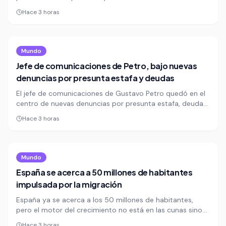
de posesión y aclaró que la convocatoria al cuerpo
Hace 3 horas
diplomático respondió a criterios formales. La explicación
buscó cerrar la discusión sobre la presencia de 11 países
europeos en el acto.
Mundo
Jefe de comunicaciones de Petro, bajo nuevas
denuncias por presunta estafa y deudas
El jefe de comunicaciones de Gustavo Petro quedó en el
centro de nuevas denuncias por presunta estafa, deudas
y promesas incumplidas en México y Colombia. Una
Hace 3 horas
investigación reunió testimonios, documentos y chats de
cuatro personas que dicen haber quedado afectadas
económicamente.
Mundo
España se acerca a 50 millones de habitantes
impulsada por la migración
España ya se acerca a los 50 millones de habitantes,
pero el motor del crecimiento no está en las cunas sino
en la llegada de migrantes. Colombianos, venezolanos y
Hace 3 horas