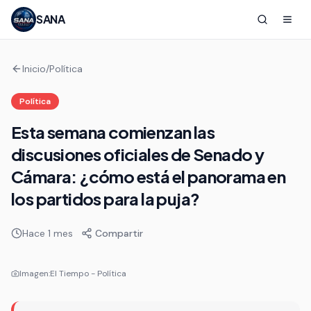
SANA
Inicio
/
Política
Política
Esta semana comienzan las
discusiones oficiales de Senado y
Cámara: ¿cómo está el panorama en
los partidos para la puja?
Hace 1 mes
Compartir
Imagen:
El Tiempo - Política