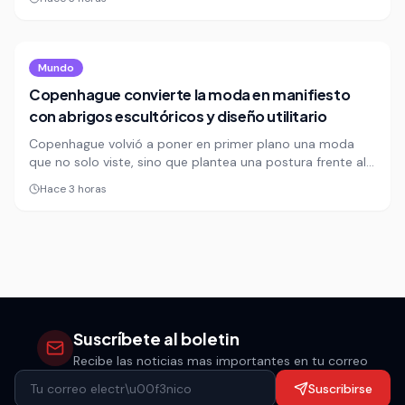
marroquíes encabezan el saldo migratorio que está
reconfigurando la demografía del país.
Mundo
Copenhague convierte la moda en manifiesto
con abrigos escultóricos y diseño utilitario
Copenhague volvió a poner en primer plano una moda
que no solo viste, sino que plantea una postura frente al
presente. La Semana de la Moda danesa exhibe abrigos
Hace 3 horas
arquitectónicos, siluetas deconstruidas y una apuesta
visual que confirma el ascenso de la capital nórdica como
laboratorio creativo global.
Suscríbete al boletin
Recibe las noticias mas importantes en tu correo
Suscribirse