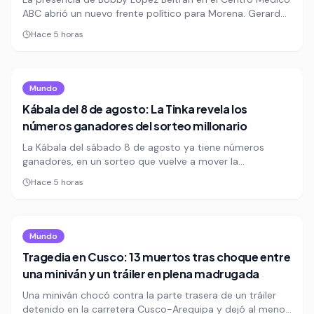
ABC abrió un nuevo frente político para Morena. Gerardo
Fernández Noroña salió a defenderlo y minimizó el costo
Hace 5 horas
de atenderse en un hospital privado de élite.
Mundo
Kábala del 8 de agosto: La Tinka revela los
números ganadores del sorteo millonario
La Kábala del sábado 8 de agosto ya tiene números
ganadores, en un sorteo que vuelve a mover la
expectativa de miles de apostadores en Perú. La Tinka
Hace 5 horas
confirmó los resultados del juego millonario, una cita
semanal que mezcla azar, ilusión y la promesa de un
premio que puede cambiar vidas.
Mundo
Tragedia en Cusco: 13 muertos tras choque entre
una miniván y un tráiler en plena madrugada
Una miniván chocó contra la parte trasera de un tráiler
detenido en la carretera Cusco-Arequipa y dejó al menos