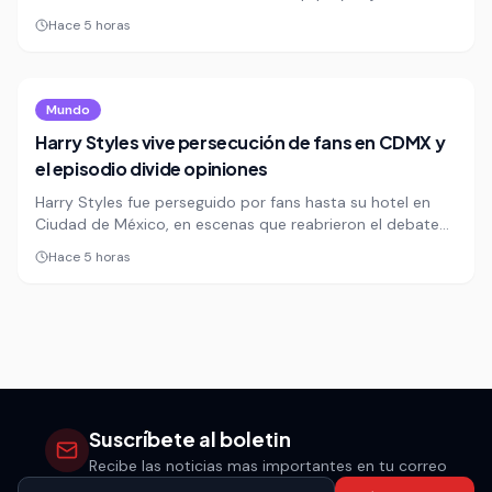
13 muertos y 4 heridos. El caso vuelve a exponer la
Hace 5 horas
precariedad vial y la alta letalidad del tránsito en Perú.
Mundo
Harry Styles vive persecución de fans en CDMX y
el episodio divide opiniones
Harry Styles fue perseguido por fans hasta su hotel en
Ciudad de México, en escenas que reabrieron el debate
sobre los límites entre la euforia y el acoso a las
Hace 5 horas
celebridades. El episodio dividió opiniones en redes y
volvió a poner bajo la lupa la seguridad de los artistas en
espacios públicos.
Suscríbete al boletin
Recibe las noticias mas importantes en tu correo