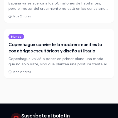
España ya se acerca a los 50 millones de habitantes,
pero el motor del crecimiento no está en las cunas sino
en la llegada de migrantes. Colombianos, venezolanos y
Hace 2 horas
marroquíes encabezan el saldo migratorio que está
reconfigurando la demografía del país.
Mundo
Copenhague convierte la moda en manifiesto
con abrigos escultóricos y diseño utilitario
Copenhague volvió a poner en primer plano una moda
que no solo viste, sino que plantea una postura frente al
presente. La Semana de la Moda danesa exhibe abrigos
Hace 2 horas
arquitectónicos, siluetas deconstruidas y una apuesta
visual que confirma el ascenso de la capital nórdica como
laboratorio creativo global.
Suscríbete al boletin