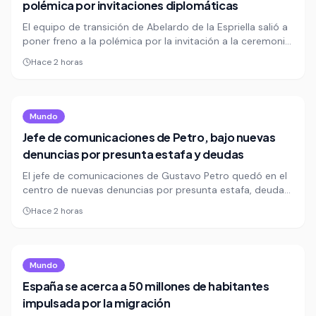
polémica por invitaciones diplomáticas
El equipo de transición de Abelardo de la Espriella salió a
poner freno a la polémica por la invitación a la ceremonia
de posesión y aclaró que la convocatoria al cuerpo
Hace 2 horas
diplomático respondió a criterios formales. La explicación
buscó cerrar la discusión sobre la presencia de 11 países
europeos en el acto.
Mundo
Jefe de comunicaciones de Petro, bajo nuevas
denuncias por presunta estafa y deudas
El jefe de comunicaciones de Gustavo Petro quedó en el
centro de nuevas denuncias por presunta estafa, deudas
y promesas incumplidas en México y Colombia. Una
Hace 2 horas
investigación reunió testimonios, documentos y chats de
cuatro personas que dicen haber quedado afectadas
económicamente.
Mundo
España se acerca a 50 millones de habitantes
impulsada por la migración