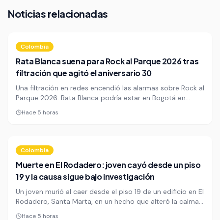
Noticias relacionadas
Colombia
Rata Blanca suena para Rock al Parque 2026 tras
filtración que agitó el aniversario 30
Una filtración en redes encendió las alarmas sobre Rock al
Parque 2026: Rata Blanca podría estar en Bogotá en
octubre, justo cuando el festival cumple 30 años. La
Hace 5 horas
posible visita reaviva la expectativa por un cartel que aún
no se anuncia completo.
Colombia
Muerte en El Rodadero: joven cayó desde un piso
19 y la causa sigue bajo investigación
Un joven murió al caer desde el piso 19 de un edificio en El
Rodadero, Santa Marta, en un hecho que alteró la calma
de una zona turística. Las autoridades investigan si se
Hace 5 horas