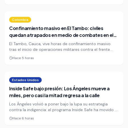
trató de un suicidio, un homicidio o un accidente.
Colombia
Confinamiento masivo en El Tambo: civiles
quedan atrapados en medio de combates en el
Cauca
El Tambo, Cauca, vive horas de confinamiento masivo
tras el inicio de operaciones militares contra el frente
Jaime Martínez, disidencia de las Farc. En la vereda El
Hace 5 horas
Recuerdo, decenas de familias permanecen refugiadas en
casas y salones comunales por el riesgo de quedar
atrapadas en medio de los combates.
Estados Unidos
Inside Safe bajo presión: Los Ángeles mueve a
miles, pero casi la mitad regresa a la calle
Los Ángeles volvió a poner bajo la lupa su estrategia
contra la indigencia: el programa Inside Safe ha movido a
más de 6.200 personas a alojamientos temporales, pero
Hace 6 horas
casi la mitad terminó otra vez en la calle. El dato
complica el relato de avance de la alcaldesa Karen Bass