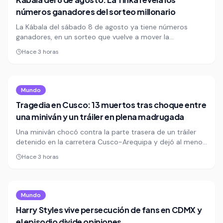
números ganadores del sorteo millonario
La Kábala del sábado 8 de agosto ya tiene números
ganadores, en un sorteo que vuelve a mover la
expectativa de miles de apostadores en Perú. La Tinka
Hace 3 horas
confirmó los resultados del juego millonario, una cita
semanal que mezcla azar, ilusión y la promesa de un
premio que puede cambiar vidas.
Mundo
Tragedia en Cusco: 13 muertos tras choque entre
una miniván y un tráiler en plena madrugada
Una miniván chocó contra la parte trasera de un tráiler
detenido en la carretera Cusco-Arequipa y dejó al menos
13 muertos y 4 heridos. El caso vuelve a exponer la
Hace 3 horas
precariedad vial y la alta letalidad del tránsito en Perú.
Mundo
Harry Styles vive persecución de fans en CDMX y
el episodio divide opiniones