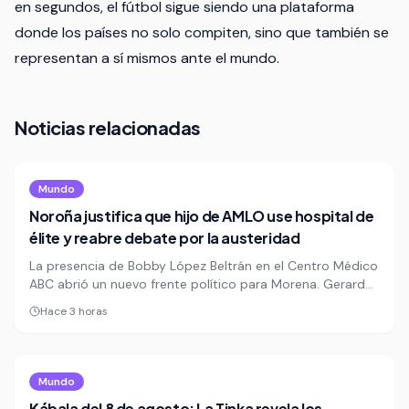
en segundos, el fútbol sigue siendo una plataforma
donde los países no solo compiten, sino que también se
representan a sí mismos ante el mundo.
Noticias relacionadas
Mundo
Noroña justifica que hijo de AMLO use hospital de
élite y reabre debate por la austeridad
La presencia de Bobby López Beltrán en el Centro Médico
ABC abrió un nuevo frente político para Morena. Gerardo
Fernández Noroña salió a defenderlo y minimizó el costo
Hace 3 horas
de atenderse en un hospital privado de élite.
Mundo
Kábala del 8 de agosto: La Tinka revela los